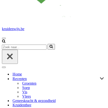
kruidenwijs.be
Navigatie
Menu
Zoek
naar...
Navigatie
Menu
Home
Recepten
Groenten
Soep
Vis
Vlees
Geneeskracht & gezondheid
Kruidenthee