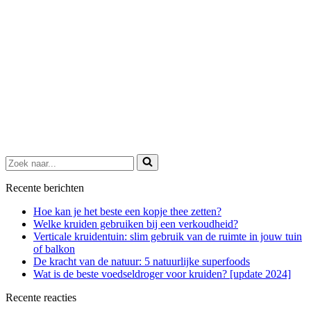
Zoek
naar...
Recente berichten
Hoe kan je het beste een kopje thee zetten?
Welke kruiden gebruiken bij een verkoudheid?
Verticale kruidentuin: slim gebruik van de ruimte in jouw tuin
of balkon
De kracht van de natuur: 5 natuurlijke superfoods
Wat is de beste voedseldroger voor kruiden? [update 2024]
Recente reacties