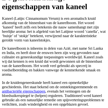
eigenschappen van kaneel
Kaneel (Latijn: Cinnamomum Verum) is een aromatisch kruid
afkomstig van de binnenbast van de kaneelboom. Het woord
‘kaneel’ heeft zelfs een betekenis die nauw samenhangt met zijn
heerlijke aroma: het is afgeleid van het Latijnse woord ‘canella’, wat
‘buisje’ of ‘stokje’ betekent, verwijzend naar de karakteristieke
gerolde vorm van kaneelstokjes.
De kaneelboom is inheems in delen van Azië, met name Sri Lanka
en India, en heeft door de eeuwen heen zijn weg gevonden naar
culinaire en geneeskundige toepassingen wereldwijd. Kaneel zoals
wij dat kennen is een kruid dat wordt gewonnen uit de binnenbast
van de kaneelboom. Het wordt veel gebruikt als specerij in
voedselbereiding en bakken vanwege de kenmerkende smaak en
aroma.
In de kruidengeneeskunde heeft kaneel een opmerkelijke
geschiedenis. Het staat bekend om de ontstekingsremmende en
antibacteriële eigenschappen
, evenals het vermogen om de
bloedsuikerspiegel te (helpen) reguleren. Traditioneel werd kaneel
gebruikt als een natuurlijke remedie om spijsverteringsproblemen te
verlichten, zoals winderigheid en een opgeblazen gevoel.