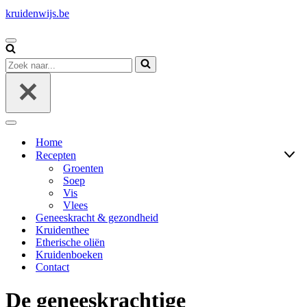
kruidenwijs.be
Navigatie
Menu
Zoek
naar...
Navigatie
Menu
Home
Recepten
Groenten
Soep
Vis
Vlees
Geneeskracht & gezondheid
Kruidenthee
Etherische oliën
Kruidenboeken
Contact
De geneeskrachtige