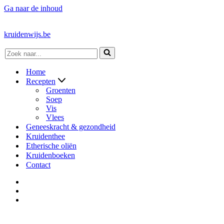
Ga naar de inhoud
kruidenwijs.be
Zoek
naar...
Home
Recepten
Groenten
Soep
Vis
Vlees
Geneeskracht & gezondheid
Kruidenthee
Etherische oliën
Kruidenboeken
Contact