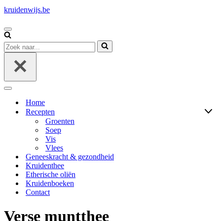
kruidenwijs.be
Navigatie
Menu
Zoek
naar...
Navigatie
Menu
Home
Recepten
Groenten
Soep
Vis
Vlees
Geneeskracht & gezondheid
Kruidenthee
Etherische oliën
Kruidenboeken
Contact
Verse muntthee