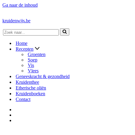
Ga naar de inhoud
kruidenwijs.be
Zoek
naar...
Home
Recepten
Groenten
Soep
Vis
Vlees
Geneeskracht & gezondheid
Kruidenthee
Etherische oliën
Kruidenboeken
Contact