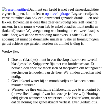
Dat munt een kruid is met veel geneeskrachtige
eigenschappen, kunt u lezen
op deze bijdrage
. Logischerwijze is
verse muntthee dan ook een ontzettend gezonde drank … en ook
lekker. Bovendien is deze thee zeer eenvoudig om (zelf) klaar te
maken. In zijn puurste vorm heb je enkel blaadjes munt nodig en
(kokend) water. Wij voegen nog wat honing toe en twee blaadjes
salie. Zorg wel dat de verhouding munt versus salie 90-10 is,
zodanig dat munt de dominante smaak is. Salie en honing mogen
gerust achterwege gelaten worden als dit niet je ding is.
Werkwijze:
Doe de (blaadjes) munt in een theekop alsook een tweetal
blaadjes salie. Snipper ze fijn met een kruidenschaar. Er
bestaan ook speciale theetassen of theepotten om het “groen”
gescheiden te houden van de thee. Wij vinden dit echter niet
nodig.
Giet kokend water bij de muntblaadjes en laat een tiental
minuten trekken.
Wanneer de thee enigszins afgekoeld is, doe je er honing bij
(hoeveelheid hangt af van hoe zoet je je thee wil). Honing
erbij gieten wanneer het water net uit de koker komt, maakt
dat de honing alle geneeskracht verliest. Even geduld dus..